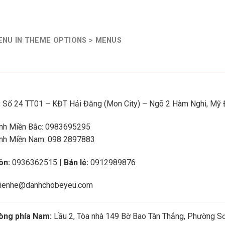
ENU IN THEME OPTIONS > MENUS
:
Số 24 TT01 – KĐT Hải Đăng (Mon City) – Ngõ 2 Hàm Nghi, Mỹ Đ
nh Miền Bắc: 0983695295
nh Miền Nam: 098 2897883
ôn:
0936362515 |
Bán lẻ:
0912989876
ienhe@danhchobeyeu.com
òng phía Nam:
Lầu 2, Tòa nhà 149 Bờ Bao Tân Thắng, Phường Sơ