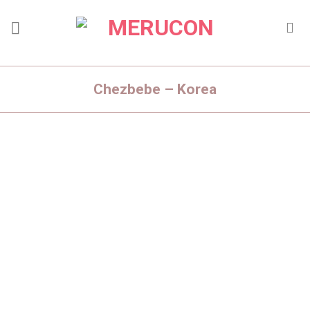
Skip
to
content
Chezbebe – Korea