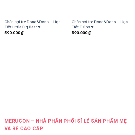
Chăn sợi tre Dono&Dono – Họa
Chăn sợi tre Dono&Dono – Họa
Tiết Little Big Bear ♥
Tiết Tulips ♥
590.000
₫
590.000
₫
MERUCON – NHÀ PHÂN PHỐI SỈ LẺ SẢN PHẨM MẸ
VÀ BÉ CAO CẤP