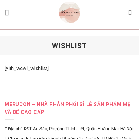
Skip
to
content
WISHLIST
[yith_wcwl_wishlist]
MERUCON – NHÀ PHÂN PHỐI SỈ LẺ SẢN PHẨM MẸ
VÀ BÉ CAO CẤP
Địa chỉ:
KĐT Ao Sào, Phường Thịnh Liệt, Quận Hoàng Mai, Hà Nội
Chi nhánh:
Lưu Hữu Phước, Phường 15, Quận 8, TP. Hồ Chí Minh,