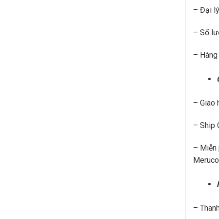
– Đại l
– Số lư
– Hàng 
– Giao 
– Ship 
– Miễn 
Meruco
– Thanh