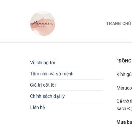
Skip
to
content
TRANG CHỦ
“ĐỒNG
Về chúng tôi
Tầm nhìn và sứ mệnh
Kính gử
Giá trị cốt lõi
Merucon
Chính sách đại lý
Để trở 
Liên hệ
sách Đạ
Mua bu