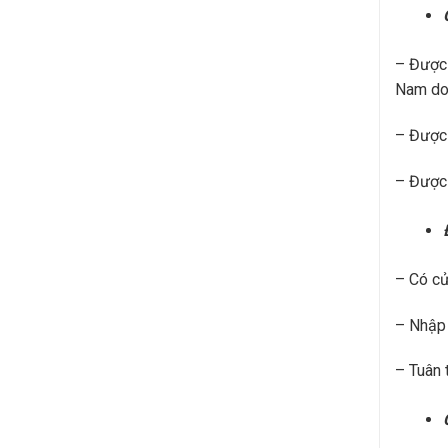
– Được 
Nam do
– Được 
– Được 
– Có cử
– Nhập 
– Tuân 