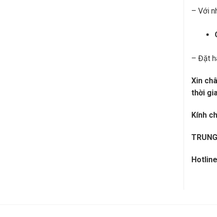
– Với n
– Đặt h
Xin ch
thời gi
Kính ch
TRUNG
Hotline