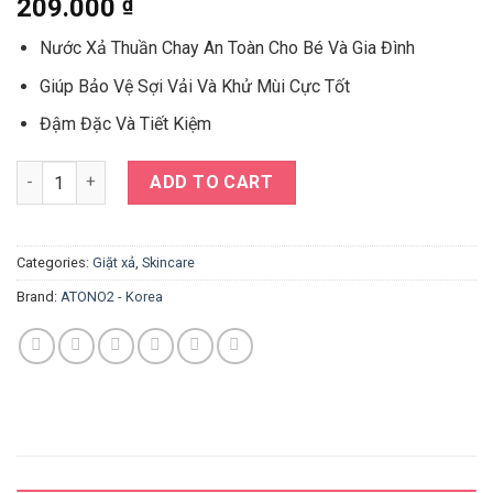
209.000
₫
Nước Xả Thuần Chay An Toàn Cho Bé Và Gia Đình
Giúp Bảo Vệ Sợi Vải Và Khử Mùi Cực Tốt
Đậm Đặc Và Tiết Kiệm
Nước Xả Thuần Chay Cho Da Bé Nhạy Cảm – Hương Forest (100
ADD TO CART
Categories:
Giặt xả
,
Skincare
Brand:
ATONO2 - Korea