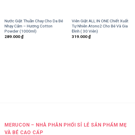
Nước Giặt Thuần Chay Cho Da Bé
Viên Giặt ALL IN ONE Chiết Xuất
Nhạy Cảm – Hương Cotton
Tự Nhiên Atono2 Cho Bé Và Gia
Powder (1000ml)
Đình ( 30 Viên)
289.000
₫
319.000
₫
MERUCON – NHÀ PHÂN PHỐI SỈ LẺ SẢN PHẨM MẸ
VÀ BÉ CAO CẤP