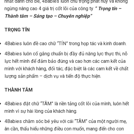
nhất dành cho bé, 4Babies luôn chú trọng phát huy và không
ngừng nâng cao 4 giá trị cốt lõi của công ty
” Trọng tín –
Thành tâm – Sáng tạo – Chuyên nghiệp”
TRỌNG TÍN
4Babies luôn đề cao chữ “TÍN” trong họp tác và kinh doanh.
4Babies luôn cố gắng chuẩn bị đầy đủ năng lực thực thi, nỗ
lực hết mình để đảm bảo đúng và cao hơn các cam kết của
mình với khách hàng, đối tác; đặc biệt là các cam kết về chất
lượng sản phẩm – dịch vụ và tiến độ thực hiện.
THÀNH TÂM
4Babies đặt chữ “TÂM” là nền tảng cốt lõi của mình, luôn hết
mình vì sự hài lòng của khách hàng.
4Babies chăm sóc bé yêu với cái “TÂM” của một người mẹ,
ân cần, thấu hiểu những điều con muốn, mang đến cho con