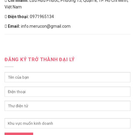
Chi nhánh:
Lưu Hữu Phước, Phường 15, Quận 8, TP. Hồ Chí Minh,
Việt Nam
Điện thoại:
0971965134
Email:
info.merucon@gmail.com
ĐĂNG KÝ TRỞ THÀNH ĐẠI LÝ