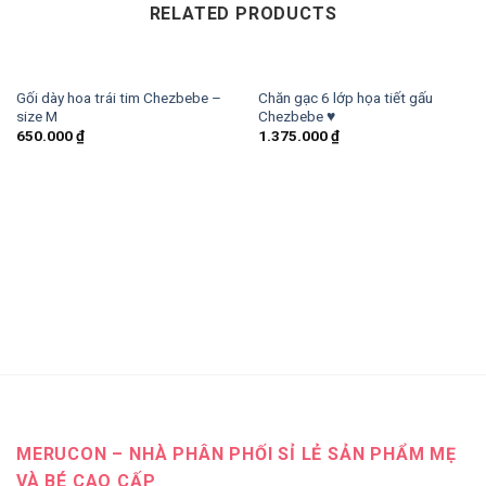
RELATED PRODUCTS
Gối dày hoa trái tim Chezbebe –
Chăn gạc 6 lớp họa tiết gấu
size M
Chezbebe ♥
650.000
₫
1.375.000
₫
MERUCON – NHÀ PHÂN PHỐI SỈ LẺ SẢN PHẨM MẸ
VÀ BÉ CAO CẤP