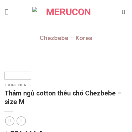
Skip
to
content
Chezbebe – Korea
TRONG NHÀ
Thảm ngủ cotton thêu chó Chezbebe –
size M