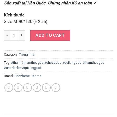
Sản xuất tại Hàn Quốc. Chứng nhận KC an toàn ✓
Kích thước
Size M: 90*130 (± 2cm)
Thảm ngủ cotton thêu chó Chezbebe – size M quantity
ADD TO CART
Category:
Trong nhà
Tag:
#tham #thamtheugau #chezbebe #quiltingpad #thamtheugau
#chezbebe #quiltingpad
Brand:
Chezbebe - Korea