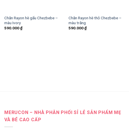
Chăn Rayon hè gấu Chezbebe –
Chăn Rayon hè thỏ Chezbebe –
màu Ivory
màu trắng
590.000
₫
590.000
₫
MERUCON – NHÀ PHÂN PHỐI SỈ LẺ SẢN PHẨM MẸ
VÀ BÉ CAO CẤP