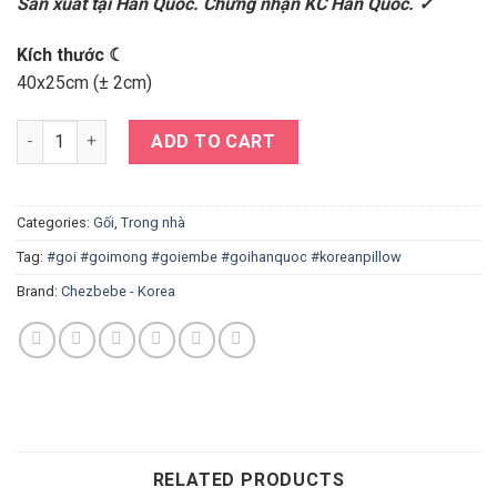
Sản xuất tại Hàn Quốc. Chứng nhận KC Hàn Quốc. ✓
Kích thước ☾
40x25cm (± 2cm)
Gối mỏng hoa trái tim quantity
ADD TO CART
Categories:
Gối
,
Trong nhà
Tag:
#goi #goimong #goiembe #goihanquoc #koreanpillow
Brand:
Chezbebe - Korea
RELATED PRODUCTS