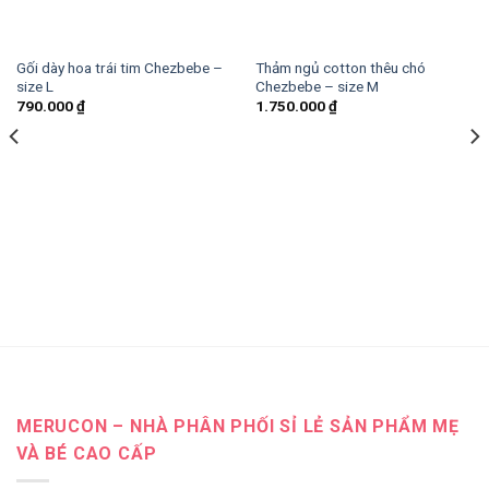
Gối dày hoa trái tim Chezbebe –
Thảm ngủ cotton thêu chó
size L
Chezbebe – size M
790.000
₫
1.750.000
₫
MERUCON – NHÀ PHÂN PHỐI SỈ LẺ SẢN PHẨM MẸ
VÀ BÉ CAO CẤP