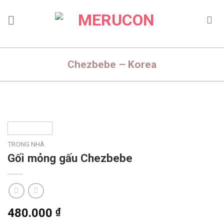
Skip
to
content
Chezbebe – Korea
TRONG NHÀ
Gối mỏng gấu Chezbebe
480.000
₫