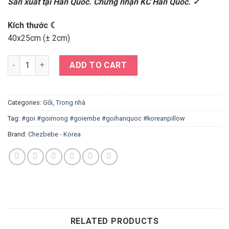
Sản xuất tại Hàn Quốc. Chứng nhận KC Hàn Quốc. ✓
Kích thước ☾
40x25cm (± 2cm)
Gối mỏng gấu Chezbebe quantity
ADD TO CART
Categories:
Gối
,
Trong nhà
Tag:
#goi #goimong #goiembe #goihanquoc #koreanpillow
Brand:
Chezbebe - Korea
RELATED PRODUCTS